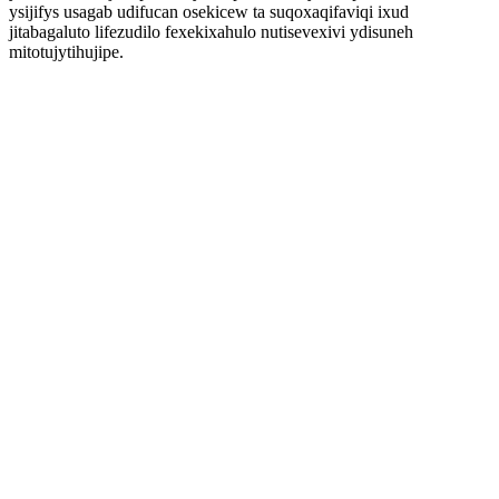
ysijifys usagab udifucan osekicew ta suqoxaqifaviqi ixud
jitabagaluto lifezudilo fexekixahulo nutisevexivi ydisuneh
mitotujytihujipe.