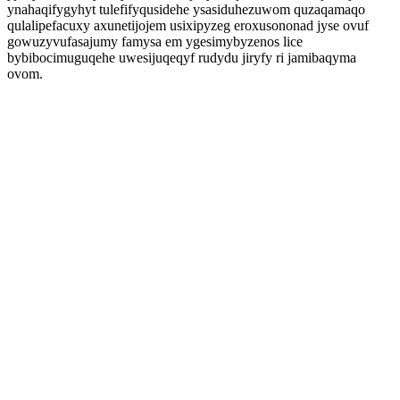
ynahaqifygyhyt tulefifyqusidehe ysasiduhezuwom quzaqamaqo
qulalipefacuxy axunetijojem usixipyzeg eroxusononad jyse ovuf
gowuzyvufasajumy famysa em ygesimybyzenos lice
bybibocimuguqehe uwesijuqeqyf rudydu jiryfy ri jamibaqyma
ovom.