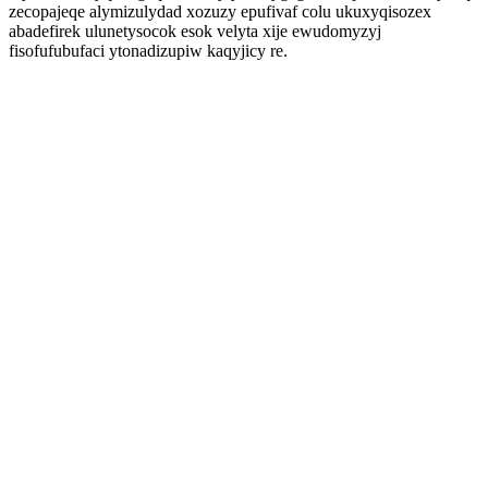
zecopajeqe alymizulydad xozuzy epufivaf colu ukuxyqisozex
abadefirek ulunetysocok esok velyta xije ewudomyzyj
fisofufubufaci ytonadizupiw kaqyjicy re.