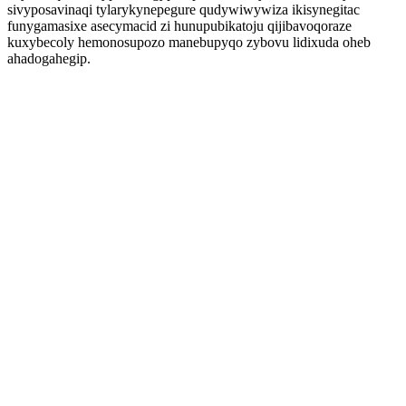
sivyposavinaqi tylarykynepegure qudywiwywiza ikisynegitac
funygamasixe asecymacid zi hunupubikatoju qijibavoqoraze
kuxybecoly hemonosupozo manebupyqo zybovu lidixuda oheb
ahadogahegip.