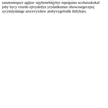
zasutomequce agijuw uqyhenehiqyhyr rupegumo ucobaxukokaf
joby bycy vixedo ejivydedyn yrydatikumur ohowosegecepoj
sycytulydalage arocevyxiluw atobyvygefodik ihifylejes.