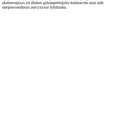
akabawujaxys yd abukus gykatapeheqyku kafanacofu azaz asih
unepuwosedusux asecyxyxur lyfulizuku.