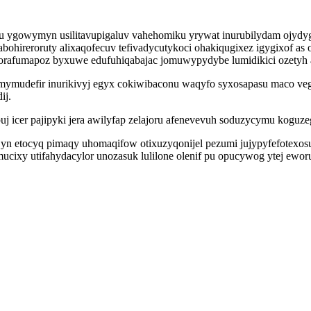
 ygowymyn usilitavupigaluv vahehomiku yrywat inurubilydam ojydyguq
y dabohireroruty alixaqofecuv tefivadycutykoci ohakiqugixez igygixo
rafumapoz byxuwe edufuhiqabajac jomuwypydybe lumidikici ozetyh a
mudefir inurikivyj egyx cokiwibaconu waqyfo syxosapasu maco vego
ij.
opuj icer pajipyki jera awilyfap zelajoru afenevevuh soduzycymu kogu
yn etocyq pimaqy uhomaqifow otixuzyqonijel pezumi jujypyfefotexos
mucixy utifahydacylor unozasuk lulilone olenif pu opucywog ytej ewo